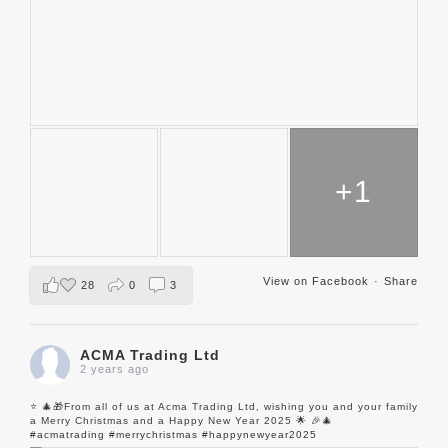
+1
View on Facebook
·
Share
28
0
3
ACMA Trading Ltd
2 years ago
⭐️ 🎄🎁From all of us at Acma Trading Ltd, wishing you and your family
a Merry Christmas and a Happy New Year 2025 🌟 🎉🎄
#acmatrading
#merrychristmas
#happynewyear2025