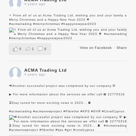
4 years ago
⭐️ From all of us at Acma Trading Ltd, wishing you and your family a
Merry Christmas and a Happy New Year 2023 🌟
#acmatrading
#merrychristmas
#happynewyear2023
View on Facebook
·
Share
5
1
0
ACMA Trading Ltd
4 years ago
📢Another successful project was completed by our company.💯
▶ For more information about the services we offer call ☎️ 22770318
⏳Stay tuned for more exciting news in 2023... ⛽️
#acmatrading
#acmanewproject
#Fibrelite
#KPS
#GVR
#CoralCyprus