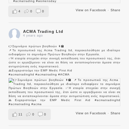
View on Facebook
·
Share
4
0
0
ACMA Trading Ltd
4 years ago
👉Σεμινάριο πρώτων βοηθειών 👩‍🏫
📌Το προσωπικό της Acma Trading ltd, παρακολούθησε με ιδιαίτερο
ενδιαφέρον το σεμινάριο Πρώτων Βοηθειών στην Εργασία.
✅Η εταιρία στοχεύει στην συνεχή εκπαίδευση του προσωπικού της, έτσι
ώστε οι εργαζόμενοι να είναι σε θέση να ανταποκρίνονται άμεσα στην
αντιμετώπιση ενός περιστατικού.
🙏Ευχαριστούμε την EMP Medic First Aid
#acmatradingltd
#acmatrading
#ACMA
View on Facebook
·
Share
11
0
0