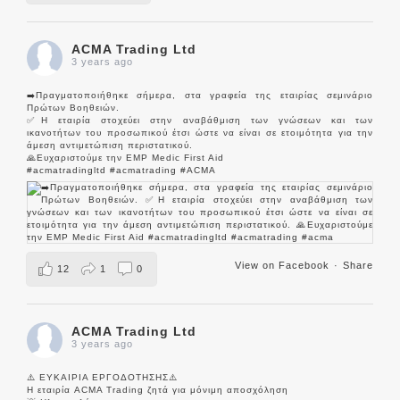
ACMA Trading Ltd
3 years ago
➡️Πραγματοποιήθηκε σήμερα, στα γραφεία της εταιρίας σεμινάριο
Πρώτων Βοηθειών.
✅Η εταιρία στοχεύει στην αναβάθμιση των γνώσεων και των
ικανοτήτων του προσωπικού έτσι ώστε να είναι σε ετοιμότητα για την
άμεση αντιμετώπιση περιστατικού.
🙏Ευχαριστούμε την EMP Medic First Aid
#acmatradingltd
#acmatrading
#ACMA
View on Facebook
·
Share
12
1
0
ACMA Trading Ltd
3 years ago
⚠️ ΕΥΚΑΙΡΙΑ ΕΡΓΟΔΟΤΗΣΗΣ⚠️
Η εταιρία ACMA Trading ζητά για μόνιμη αποσχόληση