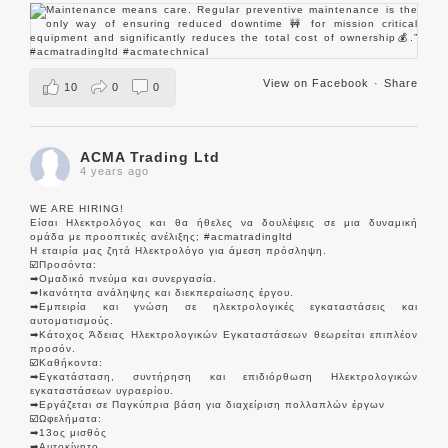
View on Facebook
·
Share
10
0
0
ACMA Trading Ltd
4 years ago
WE ARE HIRING!
Είσαι Ηλεκτρολόγος και θα ήθελες να δουλέψεις σε μια δυναμική
ομάδα με προοπτικές ανέλιξης;
#acmatradingltd
Η εταιρία μας ζητά Ηλεκτρολόγο για άμεση πρόσληψη.
☑️Προσόντα:
➡Ομαδικό πνεύμα και συνεργασία.
➡Ικανότητα ανάληψης και διεκπεραίωσης έργου.
➡Εμπειρία και γνώση σε ηλεκτρολογικές εγκαταστάσεις και
αυτοματισμούς.
➡Κάτοχος Άδειας Ηλεκτρολογικών Εγκαταστάσεων θεωρείται επιπλέον
προσόν.
☑️Καθήκοντα:
➡Εγκατάσταση, συντήρηση και επιδιόρθωση Ηλεκτρολογικών
εγκαταστάσεων υγραερίου.
➡Εργάζεται σε Παγκύπρια βάση για διαχείριση πολλαπλών έργων
☑️Ωφελήματα:
➡13ος μισθός
➡Αυτοκίνητο