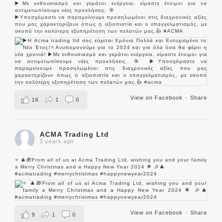
▶️Με ενθουσιασμό και γεμάτοι ενέργεια, είμαστε έτοιμοι για να
αντιμετωπίσουμε νέες προκλήσεις. 🎯
▶️Υποσχόμαστε να παραμείνουμε προσηλωμένοι στις διαχρονικές αξίες
που μας χαρακτηρίζουν όπως η αξιοπιστία και o επαγγελματισμός, με
σκοπό την καλύτερη εξυπηρέτηση των πελατών μας.👍
#ACMA
View on Facebook
·
Share
16
1
0
ACMA Trading Ltd
3 years ago
⭐️ 🎄🎁From all of us at Acma Trading Ltd, wishing you and your family
a Merry Christmas and a Happy New Year 2024 🌟 🎉🎄
#acmatrading
#merrychristmas
#happynewyear2024
View on Facebook
·
Share
9
1
0