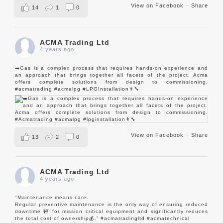
View on Facebook
·
Share
14
1
0
ACMA Trading Ltd
4 years ago
➡️Gas is a complex process that requires hands-on experience and
an approach that brings together all facets of the project. Acma
offers complete solutions from design to commissioning.
#acmatrading
#acmalpg
#LPGInstallation
👨‍🔧
View on Facebook
·
Share
13
2
0
ACMA Trading Ltd
4 years ago
"Maintenance means care.
Regular preventive maintenance is the only way of ensuring reduced
downtime 🚧 for mission critical equipment and significantly reduces
the total cost of ownership💰.”
#acmatradingltd
#acmatechnical