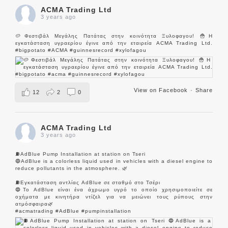
ACMA Trading Ltd
3 years ago
🥔Φεστιβάλ Μεγάλης Πατάτας στην κοινότητα Ξυλοφαγου! 🍟Η
εγκατάσταση υγραερίου έγινε από την εταιρεία
ACMA Trading Ltd
.
#bigpotato
#ACMA
#guinnesrecord
#xylofagou
View on Facebook
·
Share
12
2
0
ACMA Trading Ltd
3 years ago
⛽️AdBlue Pump Installation at station on Tseri
🔵AdBlue is a colorless liquid used in vehicles with a diesel engine to
reduce pollutants in the atmosphere. 🌿
⛽️Εγκατάσταση αντλίας AdBlue σε σταθμό στο Τσέρι
🔵Το AdBlue είναι ένα άχρωμο υγρό το οποίο χρησιμοποιείτε σε
οχήματα με κινητήρα ντίζελ για να μειώνει τους ρύπους στην
ατμόσφαιρα🌿
#acmatrading
#AdBlue
#pumpinstallation