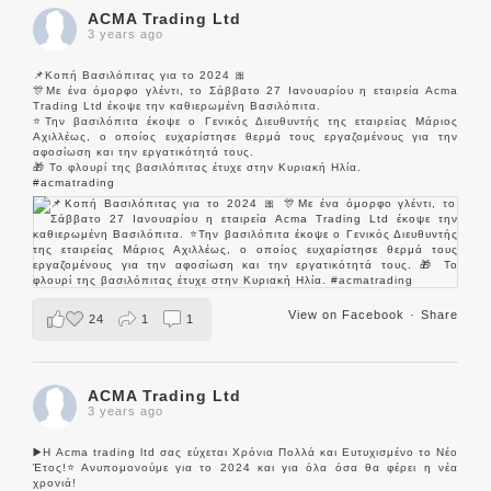
ACMA Trading Ltd
3 years ago
📌Κοπή Βασιλόπιτας για το 2024 🎀
🎊Με ένα όμορφο γλέντι, το Σάββατο 27 Ιανουαρίου η εταιρεία Acma
Trading Ltd έκοψε την καθιερωμένη Βασιλόπιτα.
⭐️Την βασιλόπιτα έκοψε ο Γενικός Διευθυντής της εταιρείας Μάριος
Αχιλλέως, ο οποίος ευχαρίστησε θερμά τους εργαζομένους για την
αφοσίωση και την εργατικότητά τους.
🎁 Το φλουρί της βασιλόπιτας έτυχε στην Κυριακή Ηλία.
#acmatrading
View on Facebook
·
Share
24
1
1
ACMA Trading Ltd
3 years ago
▶️Η Acma trading ltd σας εύχεται Χρόνια Πολλά και Ευτυχισμένο το Νέο
Έτος!⭐️Ανυπομονούμε για το 2024 και για όλα όσα θα φέρει η νέα
χρονιά!