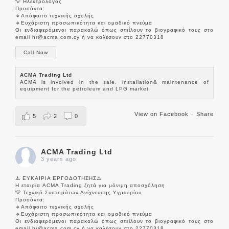
💡 Ηλεκτρολόγος
Προσόντα:
🔹Απόφοιτο τεχνικής σχολής
🔹Ευχάριστη προσωπικότητα και ομαδικό πνεύμα
Οι ενδιαφερόμενοι παρακαλώ όπως στείλουν το βιογραφικό τους στο
email hr@acma.com.cy ή να καλέσουν στο 22770318
Call Now
ACMA Trading Ltd
ACMA is involved in the sale, installation& maintenance of
equipment for the petroleum and LPG market
View on Facebook
·
Share
5
2
0
ACMA Trading Ltd
3 years ago
⚠️ ΕΥΚΑΙΡΙΑ ΕΡΓΟΔΟΤΗΣΗΣ⚠️
Η εταιρία ACMA Trading ζητά για μόνιμη αποσχόληση
💡 Τεχνικό Συστημάτων Ανίχνευσης Υγραερίου
Προσόντα:
🔹Απόφοιτο τεχνικής σχολής
🔹Ευχάριστη προσωπικότητα και ομαδικό πνεύμα
Οι ενδιαφερόμενοι παρακαλώ όπως στείλουν το βιογραφικό τους στο
email hr@acma.com.cy ή να καλέσουν στο 22770318