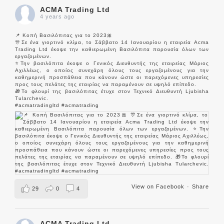
ACMA Trading Ltd
4 years ago
📌 Κοπή Βασιλόπιτας για το 2023🎀
🎊Σε ένα γιορτινό κλίμα, το Σάββατο 14 Ιανουαρίου η εταιρεία Acma
Trading Ltd έκοψε την καθιερωμένη Βασιλόπιτα παρουσία όλων των
εργαζομένων.
⭐️Την βασιλόπιτα έκοψε ο Γενικός Διευθυντής της εταιρείας Μάριος
Αχιλλέως, ο οποίος συνεχάρη όλους τους εργαζομένους για την
καθημερινή προσπάθεια που κάνουν ώστε οι παρεχόμενες υπηρεσίες
προς τους πελάτες της εταιρίας να παραμένουν σε υψηλό επίπεδο.
🎁Το φλουρί της βασιλόπιτας έτυχε στον Τεχνικό Διευθυντή Ljubisha
Tularchevic.
#acmatradingltd
#acmatrading
View on Facebook
·
Share
29
0
4
ACMA Trading Ltd