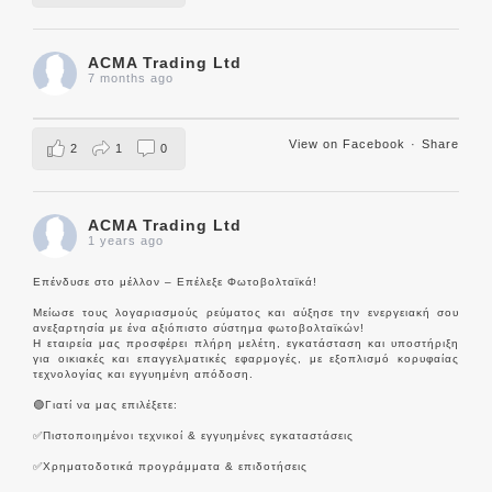
ACMA Trading Ltd
7 months ago
View on Facebook
·
Share
2
1
0
ACMA Trading Ltd
1 years ago
Επένδυσε στο μέλλον – Επέλεξε Φωτοβολταϊκά!
Μείωσε τους λογαριασμούς ρεύματος και αύξησε την ενεργειακή σου
ανεξαρτησία με ένα αξιόπιστο σύστημα φωτοβολταϊκών!
Η εταιρεία μας προσφέρει πλήρη μελέτη, εγκατάσταση και υποστήριξη
για οικιακές και επαγγελματικές εφαρμογές, με εξοπλισμό κορυφαίας
τεχνολογίας και εγγυημένη απόδοση.
🟢Γιατί να μας επιλέξετε:
✅Πιστοποιημένοι τεχνικοί & εγγυημένες εγκαταστάσεις
✅Χρηματοδοτικά προγράμματα & επιδοτήσεις